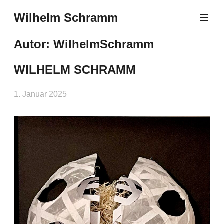
Zum
Wilhelm Schramm
Inhalt
Graphics,
springen
Art
Autor:
WilhelmSchramm
and
Books
WILHELM SCHRAMM
1. Januar 2025