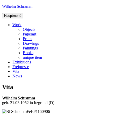
Zum
Wilhelm Schramm
Inhalt
Graphics,
springen
Hauptmenü
Art
and
Work
Books
Objects
Paperart
Prints
Drawings
Paintings
Books
unique item
Exhibitions
Freipresse
Vita
News
Vita
Wilhelm Schramm
geb. 21.03.1952 in Itzgrund (D)