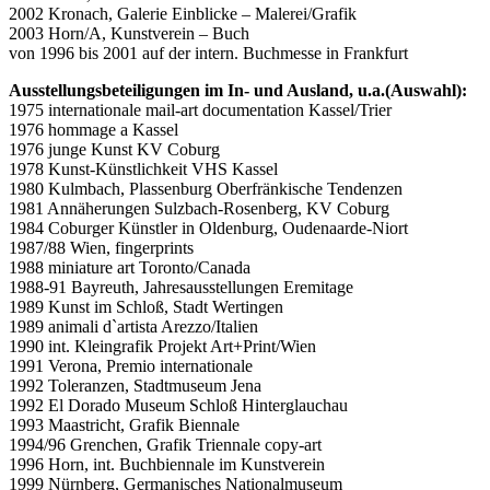
2002 Kronach, Galerie Einblicke – Malerei/Grafik
2003 Horn/A, Kunstverein – Buch
von 1996 bis 2001 auf der intern. Buchmesse in Frankfurt
Ausstellungsbeteiligungen im In- und Ausland, u.a.(Auswahl):
1975 internationale mail-art documentation Kassel/Trier
1976 hommage a Kassel
1976 junge Kunst KV Coburg
1978 Kunst-Künstlichkeit VHS Kassel
1980 Kulmbach, Plassenburg Oberfränkische Tendenzen
1981 Annäherungen Sulzbach-Rosenberg, KV Coburg
1984 Coburger Künstler in Oldenburg, Oudenaarde-Niort
1987/88 Wien, fingerprints
1988 miniature art Toronto/Canada
1988-91 Bayreuth, Jahresausstellungen Eremitage
1989 Kunst im Schloß, Stadt Wertingen
1989 animali d`artista Arezzo/Italien
1990 int. Kleingrafik Projekt Art+Print/Wien
1991 Verona, Premio internationale
1992 Toleranzen, Stadtmuseum Jena
1992 El Dorado Museum Schloß Hinterglauchau
1993 Maastricht, Grafik Biennale
1994/96 Grenchen, Grafik Triennale copy-art
1996 Horn, int. Buchbiennale im Kunstverein
1999 Nürnberg, Germanisches Nationalmuseum