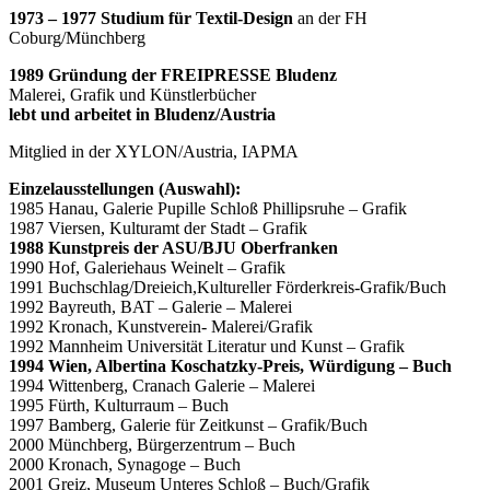
1973 – 1977 Studium für Textil-Design
an der FH
Coburg/Münchberg
1989 Gründung der FREIPRESSE Bludenz
Malerei, Grafik und Künstlerbücher
lebt und arbeitet in Bludenz/Austria
Mitglied in der XYLON/Austria, IAPMA
Einzelausstellungen (Auswahl):
1985 Hanau, Galerie Pupille Schloß Phillipsruhe – Grafik
1987 Viersen, Kulturamt der Stadt – Grafik
1988 Kunstpreis der ASU/BJU Oberfranken
1990 Hof, Galeriehaus Weinelt – Grafik
1991 Buchschlag/Dreieich,Kultureller Förderkreis-Grafik/Buch
1992 Bayreuth, BAT – Galerie – Malerei
1992 Kronach, Kunstverein- Malerei/Grafik
1992 Mannheim Universität Literatur und Kunst – Grafik
1994 Wien, Albertina Koschatzky-Preis, Würdigung – Buch
1994 Wittenberg, Cranach Galerie – Malerei
1995 Fürth, Kulturraum – Buch
1997 Bamberg, Galerie für Zeitkunst – Grafik/Buch
2000 Münchberg, Bürgerzentrum – Buch
2000 Kronach, Synagoge – Buch
2001 Greiz, Museum Unteres Schloß – Buch/Grafik