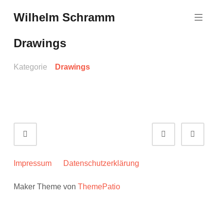
Zum
Wilhelm Schramm
Inhalt
Graphics,
springen
Art
Drawings
and
Books
Kategorie
Drawings
Portfolionavigation
Zurück
Weite
Impressum
Datenschutzerklärung
Maker Theme von
ThemePatio