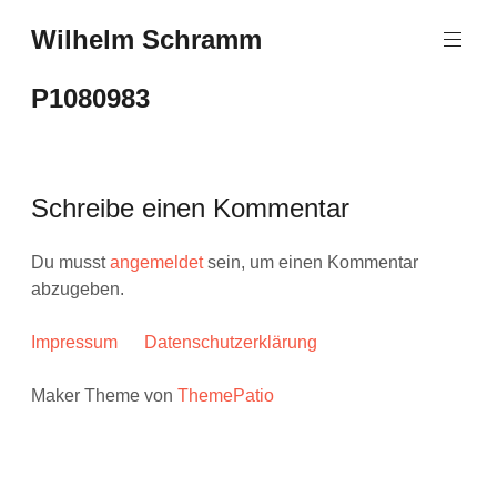
Zum
Wilhelm Schramm
Inhalt
Graphics,
springen
Art
P1080983
and
Books
Schreibe einen Kommentar
Du musst
angemeldet
sein, um einen Kommentar
abzugeben.
Impressum
Datenschutzerklärung
Maker Theme von
ThemePatio