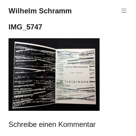
Zum
Wilhelm Schramm
Inhalt
Graphics,
springen
Art
IMG_5747
and
Books
Schreibe einen Kommentar