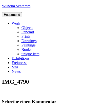
Zum
Wilhelm Schramm
Inhalt
Graphics,
springen
Hauptmenü
Art
and
Work
Books
Objects
Paperart
Prints
Drawings
Paintings
Books
unique item
Exhibitions
Freipresse
Vita
News
IMG_4790
Schreibe einen Kommentar