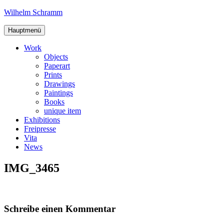
Zum
Wilhelm Schramm
Inhalt
Graphics,
springen
Hauptmenü
Art
and
Work
Books
Objects
Paperart
Prints
Drawings
Paintings
Books
unique item
Exhibitions
Freipresse
Vita
News
IMG_3465
Schreibe einen Kommentar