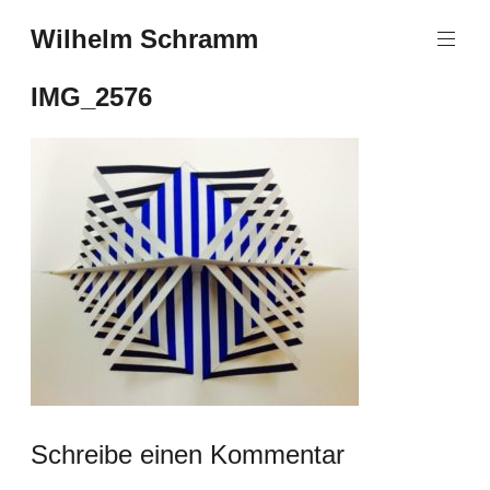
Zum
Wilhelm Schramm
Inhalt
Graphics,
springen
Art
IMG_2576
and
Books
Schreibe einen Kommentar