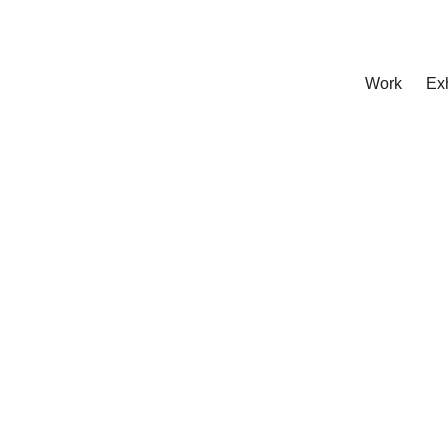
Work
Exh