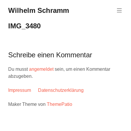
Zum
Wilhelm Schramm
Inhalt
Graphics,
springen
Art
IMG_3480
and
Books
Schreibe einen Kommentar
Du musst
angemeldet
sein, um einen Kommentar
abzugeben.
Impressum
Datenschutzerklärung
Maker Theme von
ThemePatio